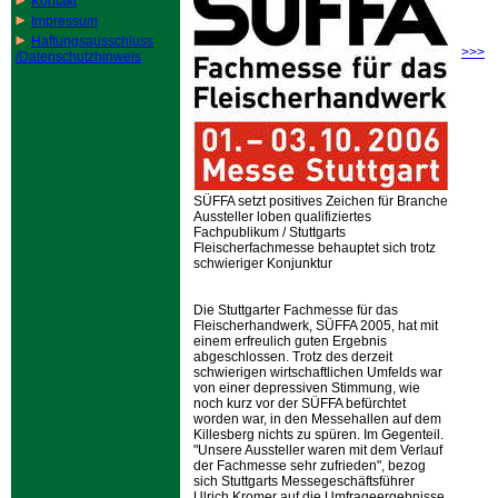
Kontakt
Impressum
Haftungsausschluss
>>>
/Datenschutzhinweis
SÜFFA setzt positives Zeichen für Branche
Aussteller loben qualifiziertes
Fachpublikum / Stuttgarts
Fleischerfachmesse behauptet sich trotz
schwieriger Konjunktur
Die Stuttgarter Fachmesse für das
Fleischerhandwerk, SÜFFA 2005, hat mit
einem erfreulich guten Ergebnis
abgeschlossen. Trotz des derzeit
schwierigen wirtschaftlichen Umfelds war
von einer depressiven Stimmung, wie
noch kurz vor der SÜFFA befürchtet
worden war, in den Messehallen auf dem
Killesberg nichts zu spüren. Im Gegenteil.
Unsere Aussteller waren mit dem Verlauf
der Fachmesse sehr zufrieden
, bezog
sich Stuttgarts Messegeschäftsführer
Ulrich Kromer auf die Umfrageergebnisse