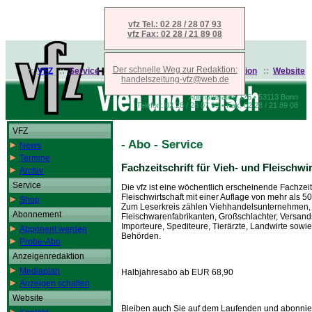
vfz Tel.: 02 28 / 28 07 93
vfz Fax: 02 28 / 21 89 08
Der schnelle Weg zur Redaktion:
::
VFZ
::
Service
::
Abonnement
::
Anzeigenredaktion
::
Website
handelszeitung-vfz@web.de
Adenauerallee 176 • 53113 Bonn
Telefon: 02 28 / 28 07 93 • Fax: 02 28 / 21 89 08
VFZ
- Abo - Service
News
Termine
Fachzeitschrift für Vieh- und Fleischwi
Archiv
Service
Die vfz ist eine wöchentlich erscheinende Fachzeits
Fleischwirtschaft mit einer Auflage von mehr als 5
Shop
Zum Leserkreis zählen Viehhandelsunternehmen, 
Abonnement
Fleischwarenfabrikanten, Großschlachter, Versands
Importeure, Spediteure, Tierärzte, Landwirte sowie
Abonnent werden
Behörden.
Probe-Abo
Anzeigenredaktion
Mediaplan
Halbjahresabo ab EUR 68,90
Anzeigen schalten
Website
Bleiben auch Sie auf dem Laufenden und abonnier