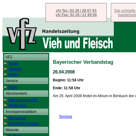
vfz Tel.: 02 28 / 28 07 93
Der schnelle
vfz Fax: 02 28 / 21 89 08
handelsze
VFZ
Bayerischer Verbandstag
News
Termine
26.04.2008
Archiv
Beginn: 11:58 Uhr
Service
Shop
Ende: 11:58 Uhr
Abonnement
Am 26. April 2008 findet im Atrium in Birnbach de
Abonnent werden
Probe-Abo
Anzeigenredaktion
Termine
Mediaplan
Anzeigen schalten
Website