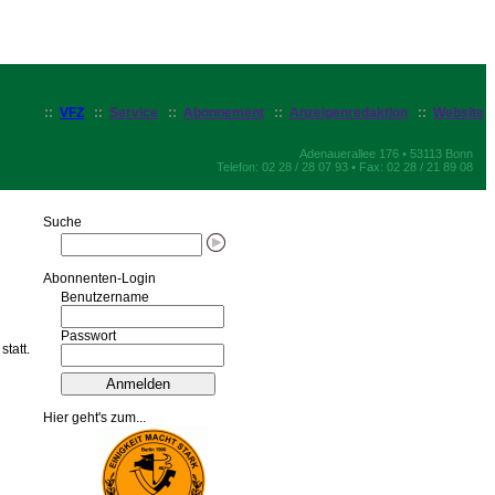
::
VFZ
::
Service
::
Abonnement
::
Anzeigenredaktion
::
Website
Adenauerallee 176 • 53113 Bonn
Telefon: 02 28 / 28 07 93 • Fax: 02 28 / 21 89 08
Suche
Abonnenten-Login
Benutzername
Passwort
tatt.
Hier geht's zum...