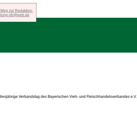
 Weg zur Redaktion:
itung-vfz@web.de
r diesjährige Verbandstag des Bayerischen Vieh- und Fleischhandelsverbandes e.V. s