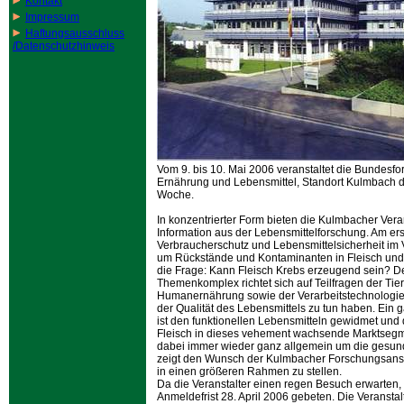
Kontakt
Impressum
Haftungsausschluss
/Datenschutzhinweis
Vom 9. bis 10. Mai 2006 veranstaltet die Bundesfo
Ernährung und Lebensmittel, Standort Kulmbach 
Woche.
In konzentrierter Form bieten die Kulmbacher Veran
Information aus der Lebensmittelforschung. Am er
Verbraucherschutz und Lebensmittelsicherheit im 
um Rückstände und Kontaminanten in Fleisch un
die Frage: Kann Fleisch Krebs erzeugend sein? D
Themenkomplex richtet sich auf Teilfragen der Tie
Humanernährung sowie der Verarbeitstechnologie, 
der Qualität des Lebensmittels zu tun haben. Ein g
ist den funktionellen Lebensmitteln gewidmet und
Fleisch in dieses vehement wachsende Marktsegm
dabei immer wieder ganz allgemein um die gesun
zeigt den Wunsch der Kulmbacher Forschungsansta
in einen größeren Rahmen zu stellen.
Da die Veranstalter einen regen Besuch erwarten,
Anmeldefrist 28. April 2006 gebeten. Die Veranstalt